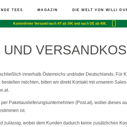
UNDE TEES
MAGAZIN
DIE WELT VON WILLI D
Kostenfreier Versand nach AT ab 39€ und nach DE ab 49€.
- UND VERSANDKO
sschließlich innerhalb Österreichs und/oder Deutschlands. Für
estellen möchten, bitten wir direkt Kontakt mit unserem Sal
.at.
 per Paketauslieferungsunternehmen (Post.at), wobei dieses au
timmen ist.
ind zulässig, wobei dem Kunden dadurch keine zusätzlichen Kos