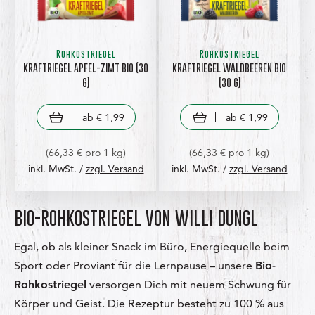
Rohkostriegel
Rohkostriegel
KRAFTRIEGEL APFEL-ZIMT BIO
(30
KRAFTRIEGEL WALDBEEREN BIO
G)
(30 G)
view product
view product
ab
€ 1,99
ab
€ 1,99
(66,33 € pro 1 kg)
(66,33 € pro 1 kg)
inkl. MwSt. /
zzgl. Versand
inkl. MwSt. /
zzgl. Versand
BIO-ROHKOSTRIEGEL VON WILLI DUNGL
Egal, ob als kleiner Snack im Büro, Energiequelle beim
Sport oder Proviant für die Lernpause – unsere
Bio-
Rohkostriegel
versorgen Dich mit neuem Schwung für
Körper und Geist. Die Rezeptur besteht zu 100 % aus