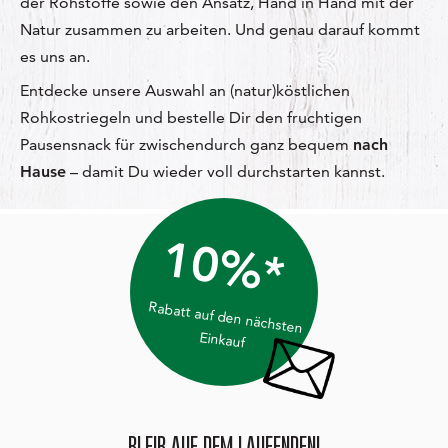
der Rohstoffe sowie den Ansatz, Hand in Hand mit der
Natur zusammen zu arbeiten. Und genau darauf kommt
es uns an.
Entdecke unsere Auswahl an (natur)köstlichen
Rohkostriegeln und bestelle Dir den fruchtigen
Pausensnack für zwischendurch ganz bequem
nach
Hause
– damit Du wieder voll durchstarten kannst.
10%*
Rabatt auf den nächsten
Einkauf
BLEIB AUF DEM LAUFENDEN!