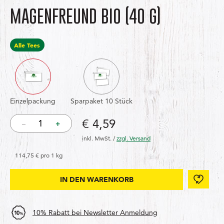
MAGENFREUND BIO
(40 G)
Alle Tees
Einzelpackung
Sparpaket 10 Stück
Price: € 4,59
€ 4,59
–
+
inkl. MwSt.
/
zzgl. Versand
114,75 € pro 1 kg
Add 
IN DEN WARENKORB
IN DEN WARENKORB
10% Rabatt bei Newsletter Anmeldung