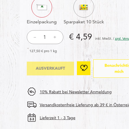
Einzelpackung
Sparpaket 10 Stück
Price: € 4,59
€ 4,59
–
+
inkl. MwSt.
/
zzgl. Ver
127,50 € pro 1 kg
Add Wach 
AUSVERKAUFT
Benachricht
AUSVERKAUFT
mich
10% Rabatt bei Newsletter Anmeldung
Versandkostenfreie Lieferung ab 39 € in Österrei
Lieferzeit 1 - 3 Tage