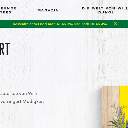
REUNDE
DIE WELT VON WILL
MAGAZIN
TEES
DUNGL
Kostenfreier Versand nach AT ab 39€ und nach DE ab 49€.
RT
äutertee von Willi
 verringert Müdigkeit