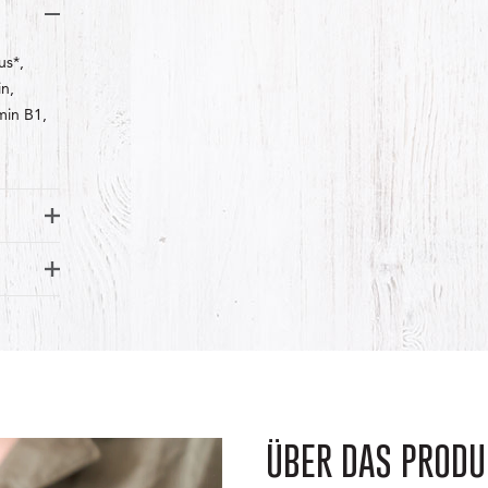
us*,
n,
min B1,
ÜBER DAS PRODU