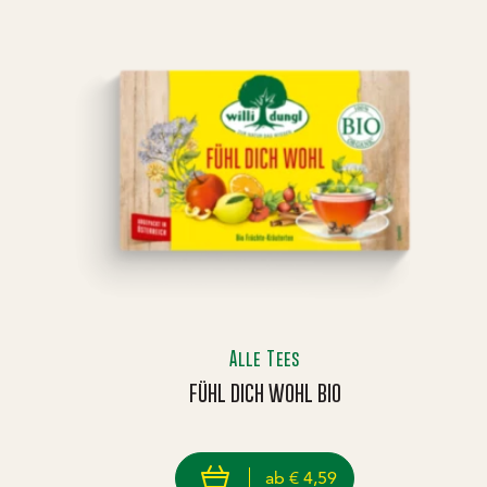
Alle Tees
FÜHL DICH WOHL BIO
Preis: € 4,59
€ 4,59
view product
ab
€ 4,59