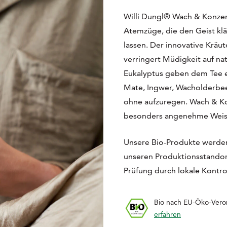
Willi Dungl® Wach & Konzent
Atemzüge, die den Geist kl
lassen. Der innovative Kräut
verringert Müdigkeit auf na
Eukalyptus geben dem Tee e
Mate, Ingwer, Wacholderbee
ohne aufzuregen. Wach & Kon
besonders angenehme Weis
Unsere Bio-Produkte werden
unseren Produktionsstandort
Prüfung durch lokale Kontrol
Bio nach EU-Öko-Ver
erfahren