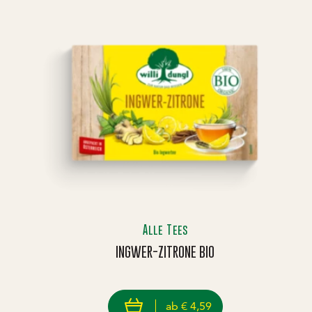
Alle Tees
INGWER-ZITRONE BIO
Preis: € 4,59
€ 4,59
view product
ab
€ 4,59