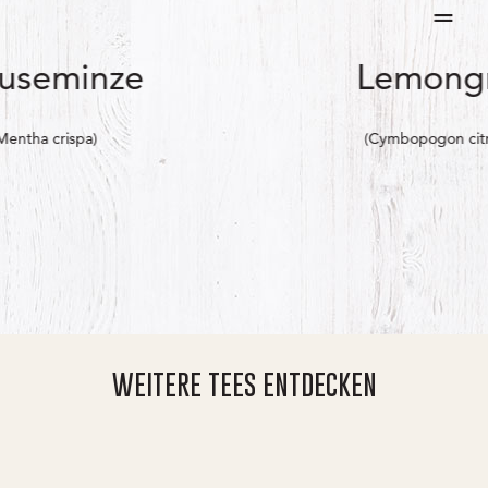
=
useminze
Lemong
Mentha crispa)
(Cymbopogon citr
WEITERE TEES ENTDECKEN