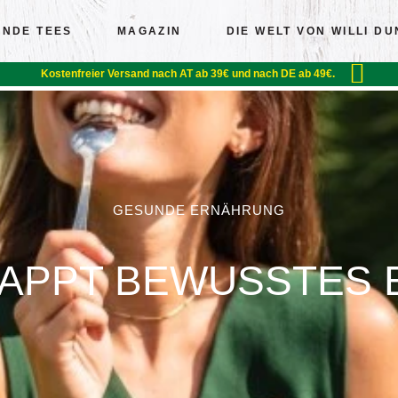
UNDE TEES
MAGAZIN
DIE WELT VON WILLI D
Kostenfreier Versand nach AT ab 39€ und nach DE ab 49€.
GESUNDE ERNÄHRUNG
LAPPT BEWUSSTES 